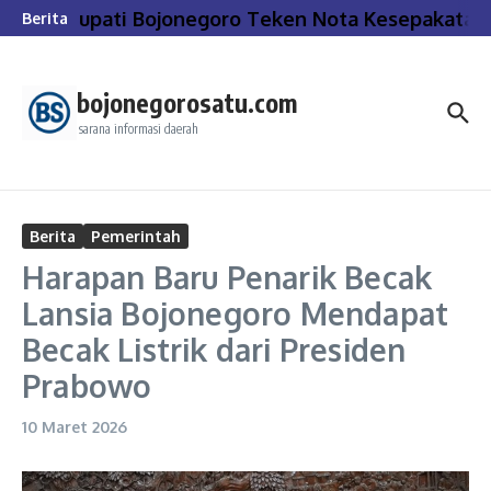
Lewati ke konten
Bupati Bojonegoro Teken Nota Kesepakatan
Berita
bojonegorosatu.com
sarana informasi daerah
Berita
Pemerintah
Harapan Baru Penarik Becak
Lansia Bojonegoro Mendapat
Becak Listrik dari Presiden
Prabowo
10 Maret 2026