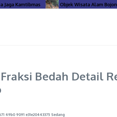
Jaga Kamtibmas
Objek Wisata Alam Bojonego
 Fraksi Bedah Detail R
o