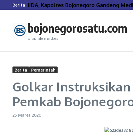
Lewati ke konten
ar PIRAMIDA, Kapolres Bojonegoro Gandeng Media 
Berita
bojonegorosatu.com
sarana informasi daerah
Berita
Pemerintah
Golkar Instruksikan
Pemkab Bojonegor
25 Maret 2026