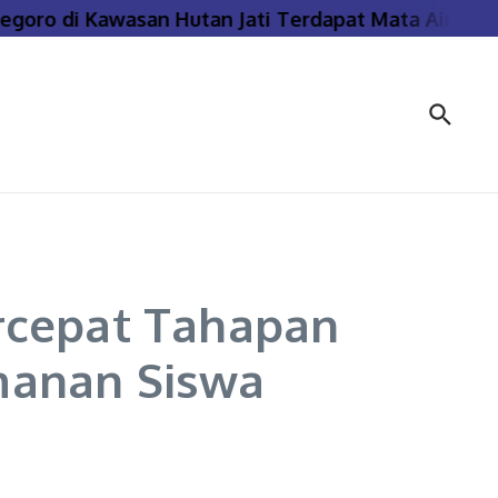
ro di Kawasan Hutan Jati Terdapat Mata Air Panas 
rcepat Tahapan
manan Siswa