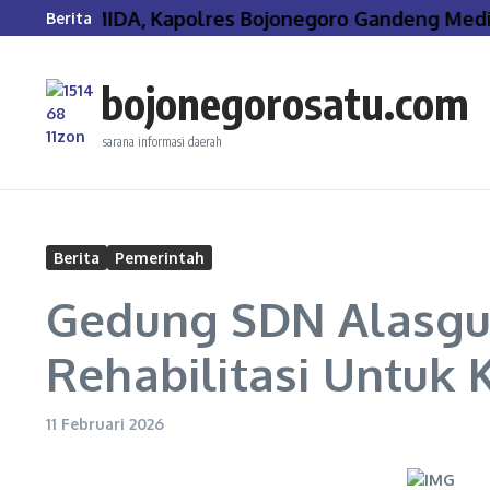
Lewati ke konten
r PIRAMIDA, Kapolres Bojonegoro Gandeng Media 
Berita
bojonegorosatu.com
sarana informasi daerah
Berita
Pemerintah
Gedung SDN Alasgun
Rehabilitasi Untu
11 Februari 2026