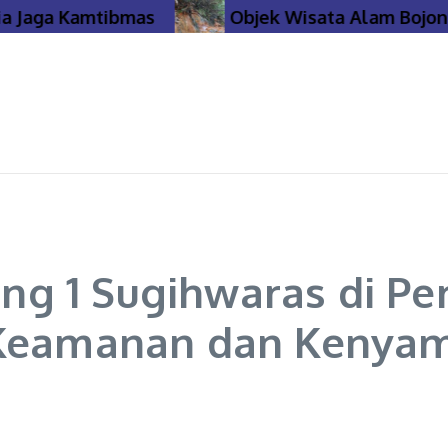
Jaga Kamtibmas
Objek Wisata Alam Bojonego
g 1 Sugihwaras di Pe
k Keamanan dan Kenya