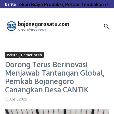
Lewati ke konten
Tekan Biaya Produksi, Petani Tembakau di B
Berita
bojonegorosatu.com
sarana informasi daerah
Berita
Pemerintah
Dorong Terus Berinovasi
Menjawab Tantangan Global,
Pemkab Bojonegoro
Canangkan Desa CANTIK
15 April 2026