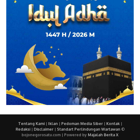
Tentang Kami
|
Iklan
|
Pedoman Media Siber
|
Kontak
|
Redaksi
|
Disclaimer
|
Standart Perlindungan Wartawan
©
bojonegorosatu.com | Powered by
Majalah Berita X