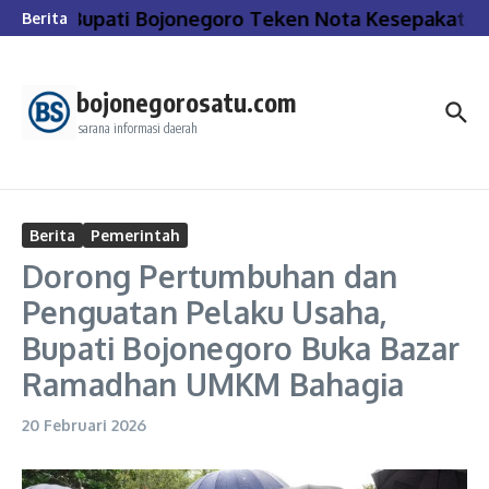
Lewati ke konten
Bupati Bojonegoro Teken Nota Kesepakatan
Berita
bojonegorosatu.com
sarana informasi daerah
Berita
Pemerintah
Dorong Pertumbuhan dan
Penguatan Pelaku Usaha,
Bupati Bojonegoro Buka Bazar
Ramadhan UMKM Bahagia
20 Februari 2026