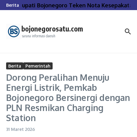
Lewati ke konten
Bupati Bojonegoro Teken Nota Kesepakatan
Berita
bojonegorosatu.com
sarana informasi daerah
Berita
Pemerintah
Dorong Peralihan Menuju
Energi Listrik, Pemkab
Bojonegoro Bersinergi dengan
PLN Resmikan Charging
Station
31 Maret 2026