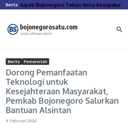
Lewati ke konten
Bupati Bojonegoro Teken Nota Kesepakatan
Berita
bojonegorosatu.com
sarana informasi daerah
Berita
Pemerintah
Dorong Pemanfaatan
Teknologi untuk
Kesejahteraan Masyarakat,
Pemkab Bojonegoro Salurkan
Bantuan Alsintan
4 Februari 2026