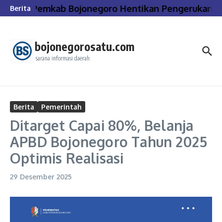
Lewati ke konten
Pemkab Bojonegoro Hentikan Pengerukan dan 
Berita
bojonegorosatu.com
sarana informasi daerah
Berita
Pemerintah
Ditarget Capai 80%, Belanja
APBD Bojonegoro Tahun 2025
Optimis Realisasi
29 Desember 2025