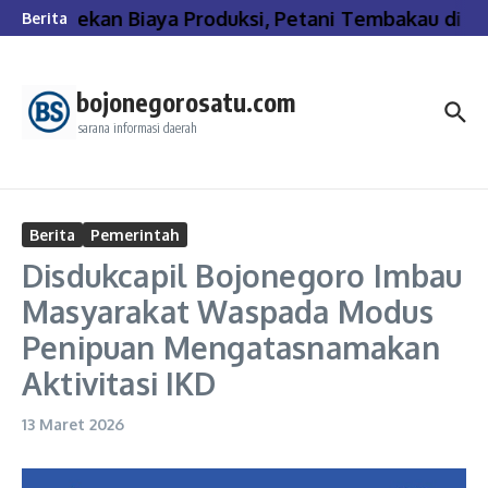
Lewati ke konten
Tekan Biaya Produksi, Petani Tembakau di Bo
Berita
bojonegorosatu.com
sarana informasi daerah
Berita
Pemerintah
Disdukcapil Bojonegoro Imbau
Masyarakat Waspada Modus
Penipuan Mengatasnamakan
Aktivitasi IKD
13 Maret 2026