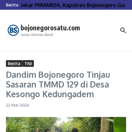
Lewati ke konten
Gelar PIRAMIDA, Kapolres Bojonegoro Gande
Berita
bojonegorosatu.com
sarana informasi daerah
Berita
TNI
Dandim Bojonegoro Tinjau
Sasaran TMMD 129 di Desa
Kesongo Kedungadem
22 Mei 2026