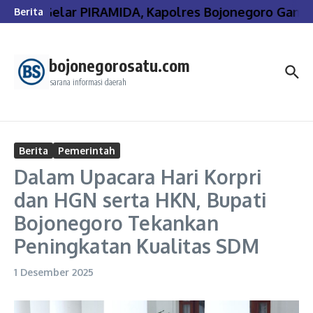
Lewati ke konten
Gelar PIRAMIDA, Kapolres Bojonegoro Gande
Berita
bojonegorosatu.com
sarana informasi daerah
Berita
Pemerintah
Dalam Upacara Hari Korpri
dan HGN serta HKN, Bupati
Bojonegoro Tekankan
Peningkatan Kualitas SDM
1 Desember 2025