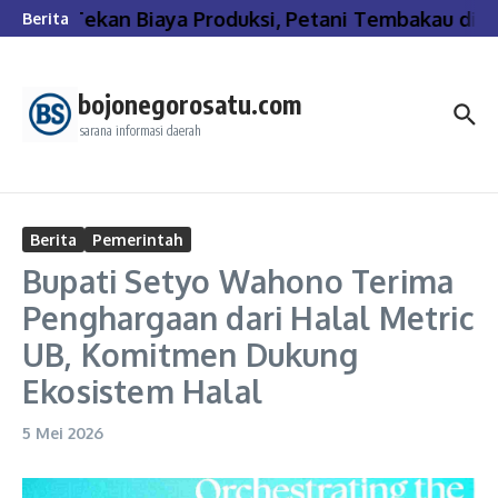
Lewati ke konten
Tekan Biaya Produksi, Petani Tembakau di B
Berita
bojonegorosatu.com
sarana informasi daerah
Berita
Pemerintah
Bupati Setyo Wahono Terima
Penghargaan dari Halal Metric
UB, Komitmen Dukung
Ekosistem Halal
5 Mei 2026