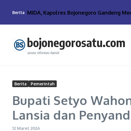
Lewati ke konten
ar PIRAMIDA, Kapolres Bojonegoro Gandeng Media 
Berita
bojonegorosatu.com
sarana informasi daerah
Berita
Pemerintah
Bupati Setyo Wahon
Lansia dan Penyand
12 Maret 2026