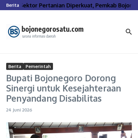
Lewati ke konten
Sektor Pertanian Diperkuat, Pemkab Bojone
Berita
bojonegorosatu.com
sarana informasi daerah
Berita
Pemerintah
Bupati Bojonegoro Dorong
Sinergi untuk Kesejahteraan
Penyandang Disabilitas
24 Juni 2026