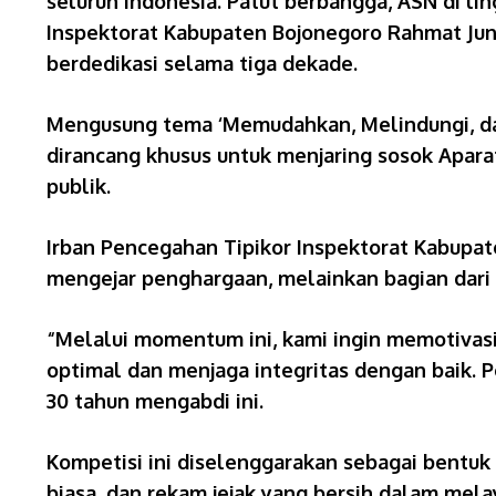
seluruh Indonesia. Patut berbangga, ASN di l
Inspektorat Kabupaten Bojonegoro Rahmat Juna
berdedikasi selama tiga dekade.
Mengusung tema ‘Memudahkan, Melindungi, dan
dirancang khusus untuk menjaring sosok Aparat
publik.
Irban Pencegahan Tipikor Inspektorat Kabupat
mengejar penghargaan, melainkan bagian dari 
“Melalui momentum ini, kami ingin memotivasi
optimal dan menjaga integritas dengan baik. Pe
30 tahun mengabdi ini.
Kompetisi ini diselenggarakan sebagai bentuk 
biasa, dan rekam jejak yang bersih dalam mela