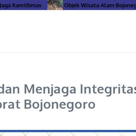
a Kamtibmas
Objek Wisata Alam Bojonegoro 
 dan Menjaga Integrit
torat Bojonegoro