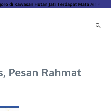
di Kawasan Hutan Jati Terdapat Mata Air Panas Ba
as, Pesan Rahmat