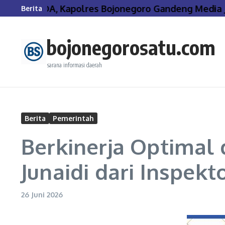
Lewati ke konten
PIRAMIDA, Kapolres Bojonegoro Gandeng Media Jag
Berita
bojonegorosatu.com
sarana informasi daerah
Berita
Pemerintah
Berkinerja Optimal
Junaidi dari Inspek
26 Juni 2026