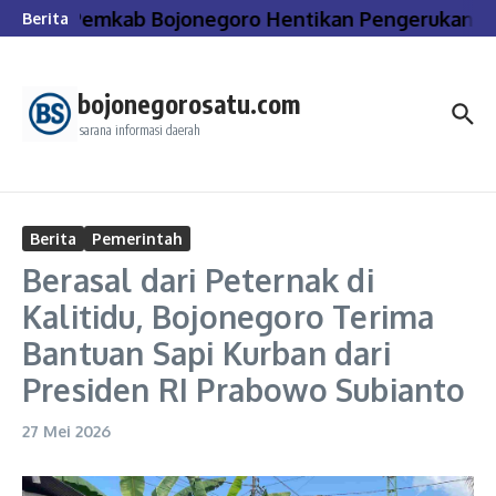
Lewati ke konten
Pemkab Bojonegoro Hentikan Pengerukan dan 
Berita
bojonegorosatu.com
sarana informasi daerah
Berita
Pemerintah
Berasal dari Peternak di
Kalitidu, Bojonegoro Terima
Bantuan Sapi Kurban dari
Presiden RI Prabowo Subianto
27 Mei 2026