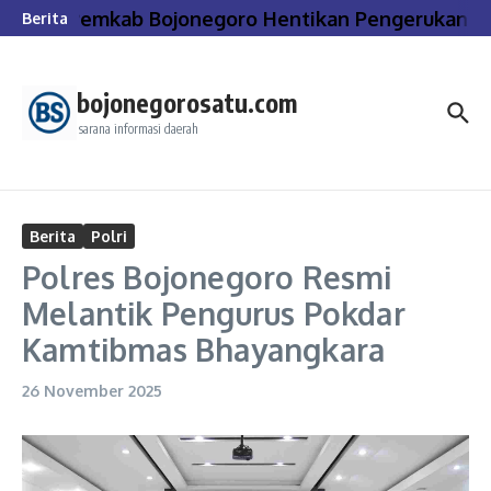
Lewati ke konten
Pemkab Bojonegoro Hentikan Pengerukan dan 
Berita
bojonegorosatu.com
sarana informasi daerah
Berita
Polri
Polres Bojonegoro Resmi
Melantik Pengurus Pokdar
Kamtibmas Bhayangkara
26 November 2025