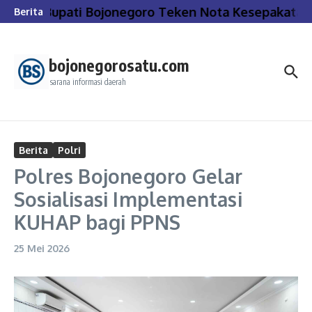
Lewati ke konten
Bupati Bojonegoro Teken Nota Kesepakatan
Berita
bojonegorosatu.com
sarana informasi daerah
Berita
Polri
Polres Bojonegoro Gelar
Sosialisasi Implementasi
KUHAP bagi PPNS
25 Mei 2026