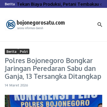
Lewati ke konten
Tekan Biaya Produksi, Petani Tembakau di 
Berita
bojonegorosatu.com
sarana informasi daerah
Berita
Polri
Polres Bojonegoro Bongkar
Jaringan Peredaran Sabu dan
Ganja, 13 Tersangka Ditangkap
14 Maret 2026