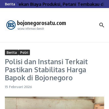
Lewati ke konten
Tekan Biaya Produksi, Petani Tembakau di B
Berita
bojonegorosatu.com
sarana informasi daerah
Berita
Polri
Polisi dan Instansi Terkait
Pastikan Stabilitas Harga
Bapok di Bojonegoro
15 Februari 2026