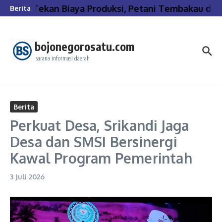
Lewati ke konten
Tekan Biaya Produksi, Petani Tembakau di 
Berita
bojonegorosatu.com
sarana informasi daerah
Berita
Perkuat Desa, Srikandi Jaga
Desa dan SMSI Bersinergi
Kawal Program Pemerintah
3 Juli 2026