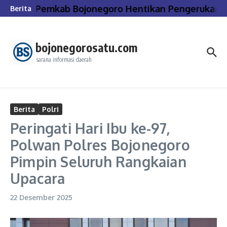
Lewati ke konten
Pemkab Bojonegoro Hentikan Pengerukan dan
Berita
bojonegorosatu.com
sarana informasi daerah
Berita
Polri
Peringati Hari Ibu ke-97,
Polwan Polres Bojonegoro
Pimpin Seluruh Rangkaian
Upacara
22 Desember 2025