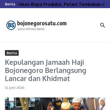
Lewati ke konten
Tekan Biaya Produksi, Petani Tembakau di 
Berita
bojonegorosatu.com
sarana informasi daerah
Berita
Kepulangan Jamaah Haji
Bojonegoro Berlangsung
Lancar dan Khidmat
12 Juni 2026