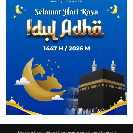
Tentang Kami
|
Iklan
|
Pedoman Media Siber
|
Kontak
|