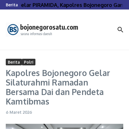
Lewati ke konten
Gelar PIRAMIDA, Kapolres Bojonegoro Gande
Berita
bojonegorosatu.com
sarana informasi daerah
Berita
Polri
Kapolres Bojonegoro Gelar
Silaturahmi Ramadan
Bersama Dai dan Pendeta
Kamtibmas
6 Maret 2026