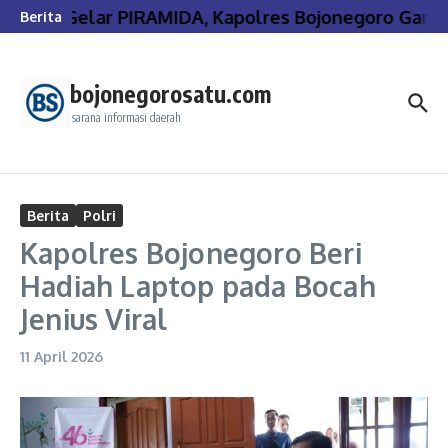
Lewati ke konten
Gelar PIRAMIDA, Kapolres Bojonegoro Gand
Berita
bojonegorosatu.com
sarana informasi daerah
Berita
Polri
Kapolres Bojonegoro Beri
Hadiah Laptop pada Bocah
Jenius Viral
11 April 2026