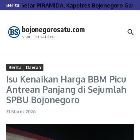
Lewati ke konten
Gelar PIRAMIDA, Kapolres Bojonegoro Gand
Berita
bojonegorosatu.com
sarana informasi daerah
Berita
Daerah
Isu Kenaikan Harga BBM Picu
Antrean Panjang di Sejumlah
SPBU Bojonegoro
31 Maret 2026