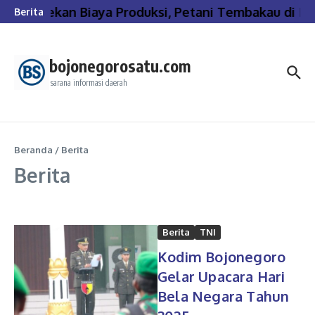
Lewati ke konten
Tekan Biaya Produksi, Petani Tembakau di Bo
Berita
bojonegorosatu.com
sarana informasi daerah
Beranda
/
Berita
Berita
Berita
TNI
Kodim Bojonegoro
Gelar Upacara Hari
Bela Negara Tahun