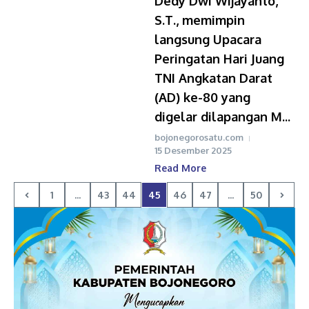
Dedy Dwi Wijayanto,
S.T., memimpin
langsung Upacara
Peringatan Hari Juang
TNI Angkatan Darat
(AD) ke-80 yang
digelar dilapangan M...
bojonegorosatu.com
15 Desember 2025
Read More
1
...
43
44
45
46
47
...
50