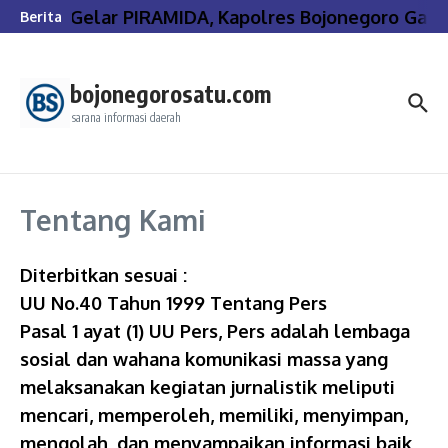
Lewati ke konten
Gelar PIRAMIDA, Kapolres Bojonegoro Gand
Berita
bojonegorosatu.com
sarana informasi daerah
Tentang Kami
Diterbitkan sesuai :
UU No.40 Tahun 1999 Tentang Pers
Pasal 1 ayat (1) UU Pers, Pers adalah lembaga
sosial dan wahana komunikasi massa yang
melaksanakan kegiatan jurnalistik meliputi
mencari, memperoleh, memiliki, menyimpan,
mengolah, dan menyampaikan informasi baik