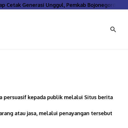
p Cetak Generasi Unggul, Pemkab Bojonegoro Sukses
 persuasif kepada publik melalui Situs berita
ang atau jasa, melalui penayangan tersebut