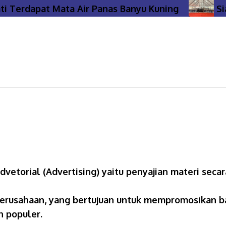
 Terdapat Mata Air Panas Banyu Kuning
Sia
torial (Advertising) yaitu penyajian materi secara
rusahaan, yang bertujuan untuk mempromosikan bar
n populer.