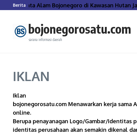
Lewati ke konten
bjek Wisata Alam Bojonegoro di Kawasan Hutan Jati
Berita
bojonegorosatu.com
sarana informasi daerah
IKLAN
Iklan
bojonegorosatu.com Menawarkan kerja sama Adve
online.
Berupa penayanagan Logo/Gambar/Identitas pe
identitas perusahaan akan semakin dikenal da