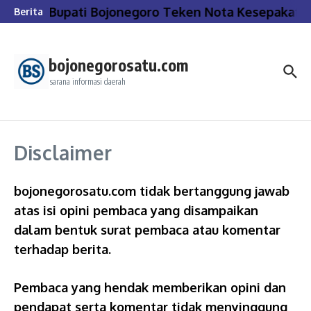
Lewati ke konten
Bupati Bojonegoro Teken Nota Kesepakata
Berita
bojonegorosatu.com
sarana informasi daerah
Disclaimer
bojonegorosatu.com tidak bertanggung jawab
atas isi opini pembaca yang disampaikan
dalam bentuk surat pembaca atau komentar
terhadap berita.
Pembaca yang hendak memberikan opini dan
pendapat serta komentar tidak menyinggung